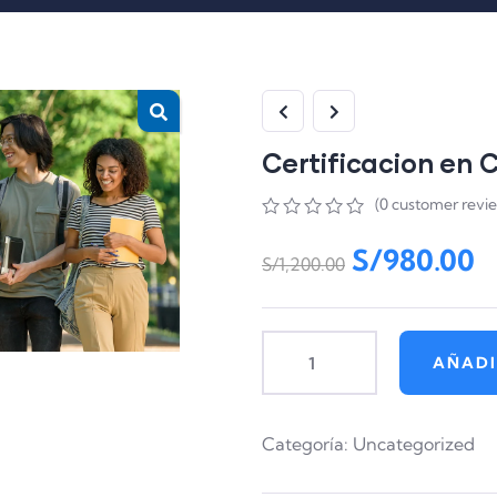
Certificacion e
(
0
customer revi
0
5
0
S/
980.00
out
S/
1,200.00
of
based
on
customer
ratings
AÑADI
Categoría:
Uncategorized