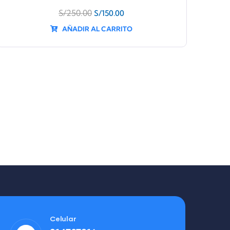
S/
250.00
S/
150.00
AÑADIR AL CARRITO
Celular