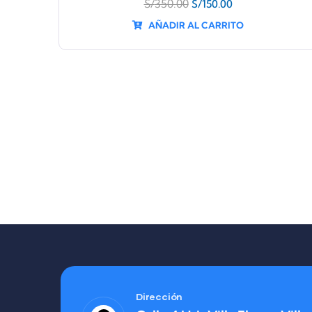
S/
350.00
S/
150.00
AÑADIR AL CARRITO
Dirección